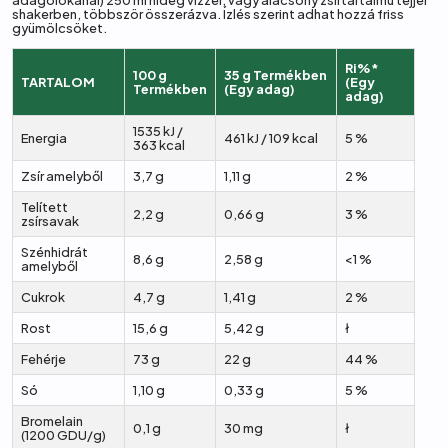
adagolókanál) 250 ml hideg vízzel, vagy alacsony zsírtartalmú tejjel
shakerben, többször összerázva. Ízlés szerint adhat hozzá friss
gyümölcsöket.
Ri%*
100 g
35 g Termékben
TARTALOM
(Egy
Termékben
(Egy adag)
adag)
1535 kJ /
Energia
461 kJ / 109 kcal
5 %
363 kcal
Zsír amelyből
3,7 g
1,11 g
2 %
Telített
2,2 g
0,66 g
3 %
zsírsavak
Szénhidrát
8,6 g
2,58 g
<1 %
amelyből
Cukrok
4,7 g
1,41 g
2 %
Rost
15,6 g
5,42 g
ł
Fehérje
73 g
22 g
44 %
Só
1,10 g
0,33 g
5 %
Bromelain
0,1 g
30 mg
ł
(1200 GDU/g)