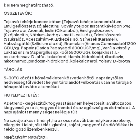
ł: RI nem meghatározható.
ÖSSZETEVŐK:
Tejsavó fehérje koncentrátum [Tejsavó fehérje koncentrátum,
Emulgeálószer (Szójalecitin)], Sovány tejpor, Instant kávépor (3%),
Tejsavó por, Aromák, Inulin (Cikóriából), Emulgeálószerek
(Szójalecitin, Nátrium-karboxi-metil-cellulóz), Édesítőszerek
(Szukralóz, Aceszulfám-K),Étkezési só, Színezék (Karamell),
Habzásgátló (Szilícium dioxid), Bromelain (Ananas Comosusból 1200
GDU/g), Papain (Carica Papayaból 6000 USP/mg), Vanília kristály,
Laktáz enzim (Aspergillus sp.-ből 65000 UG), konjak liszt, L-
aszkorbinsav, D-alfa- tokoferol, tiamin-hidroklorid, riboflavin,
nikotinamid, piridoxin-hidroklorid, kolekalciferol, folsav, D-biotin
TÁROLÁS:
5-30°C közötti hőmérsékleten közvetlen hőtől, napfénytől és
nedvességtől védett helyen tárolandó! Felbontás után ne tárolja 6
hónapnál tovább a terméket.
FIGYELMEZTETÉS:
Az étrend-kiegészítők fogyasztása nem helyettesíti a változatos,
kiegyensúlyozott, vegyes étrendet és az egészséges életmódot. A
napi ajánlott mennyiséget ne lépje túl!
Ne szedje a készítményt, ha az összetevők bármelyikére érzékeny,
allergiás! Halat, rákfélét, glutént, tojást, mogyorót és dióféléket is
feldolgozó üzemben készül.
MINŐSÉGÉT MEGŐRZI: