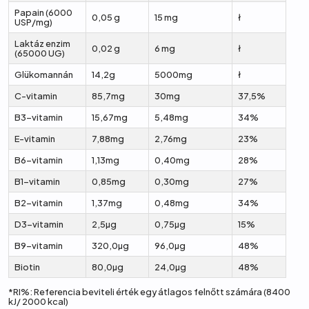
Papain (6000
0,05 g
15 mg
ł
USP/mg)
Laktáz enzim
0,02 g
6 mg
ł
(65000 UG)
Glükomannán
14,2g
5000mg
ł
C-vitamin
85,7mg
30mg
37,5%
B3-vitamin
15,67mg
5,48mg
34%
E-vitamin
7,88mg
2,76mg
23%
B6-vitamin
1,13mg
0,40mg
28%
B1-vitamin
0,85mg
0,30mg
27%
B2-vitamin
1,37mg
0,48mg
34%
D3-vitamin
2,5µg
0,75µg
15%
B9-vitamin
320,0µg
96,0µg
48%
Biotin
80,0µg
24,0µg
48%
*RI%: Referencia beviteli érték egy átlagos felnőtt számára (8400
kJ/ 2000 kcal)