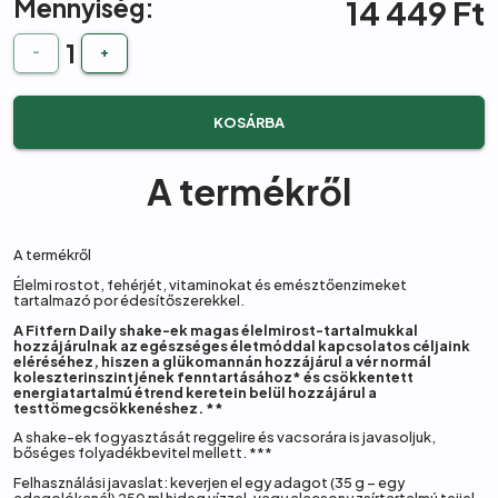
Mennyiség:
14 449
Ft
1
-
+
KOSÁRBA
A termékről
A termékről
Élelmi rostot, fehérjét, vitaminokat és emésztőenzimeket
tartalmazó por édesítőszerekkel.
A Fitfern Daily shake-ek magas élelmirost-tartalmukkal
hozzájárulnak az egészséges életmóddal kapcsolatos céljaink
eléréséhez, hiszen a glükomannán hozzájárul a vér normál
koleszterinszintjének fenntartásához* és csökkentett
energiatartalmú étrend keretein belül hozzájárul a
testtömegcsökkenéshez. **
A shake-ek fogyasztását reggelire és vacsorára is javasoljuk,
bőséges folyadékbevitel mellett. ***
Felhasználási javaslat: keverjen el egy adagot (35 g – egy