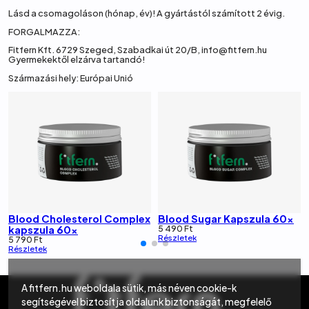
Lásd a csomagoláson (hónap, év)! A gyártástól számított 2 évig.
FORGALMAZZA:
Fitfern Kft. 6729 Szeged, Szabadkai út 20/B, info@fitfern.hu
Gyermekektől elzárva tartandó!
Származási hely: Európai Unió
Blood Cholesterol Complex
Blood Sugar Kapszula 60x
5 490
Ft
kapszula 60x
Részletek
5 790
Ft
Részletek
A fitfern.hu weboldala sütik, más néven cookie-k
segítségével biztosítja oldalunk biztonságát, megfelelő