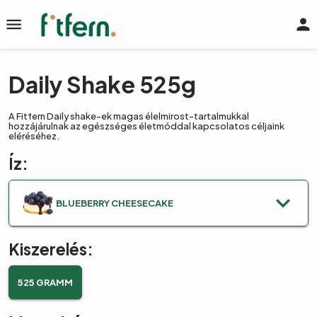
Daily Shake 525g
KEZDŐLAP
TERMÉKEK
A Fitfern Daily shake-ek magas élelmirost-tartalmukkal
hozzájárulnak az egészséges életmóddal kapcsolatos céljaink
KOSÁR
eléréséhez.
Íz:
BELÉPÉS
GYIK
BLUEBERRY CHEESECAKE
BLOG
Kiszerelés:
525
GRAMM